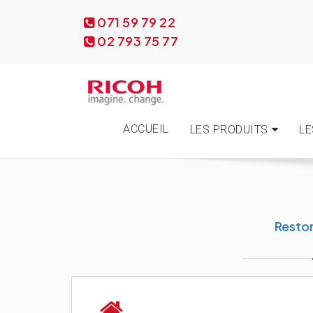
071 59 79 22
02 793 75 77
ACCUEIL
LES PRODUITS
LE
Resto