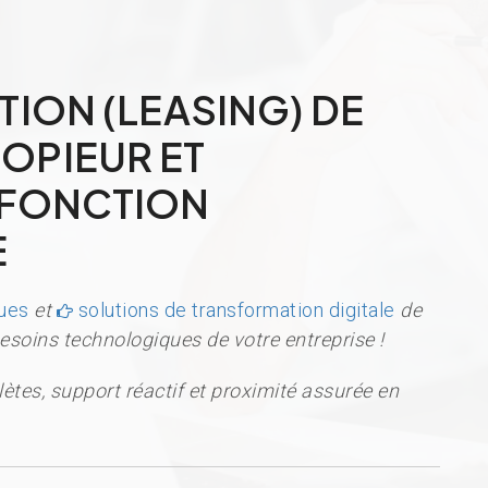
TION (LEASING) DE
OPIEUR ET
IFONCTION
E
ques
et
solutions de transformation digitale
de
esoins technologiques de votre entreprise !
ètes, support réactif et proximité assurée en