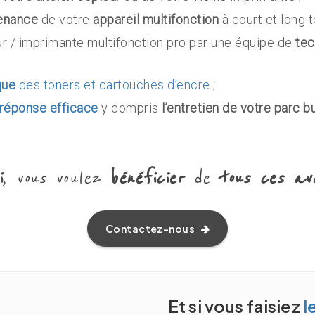
enance
de votre
appareil multifonction
à court et long t
r / imprimante multifonction pro par une équipe de
tec
que
des toners et cartouches d’encre
;
réponse efficace
y compris
l’entretien de votre parc 
i
, vous voulez
bénéficier
de
tous ces av
Contactez-nous
Et si vous faisiez
l