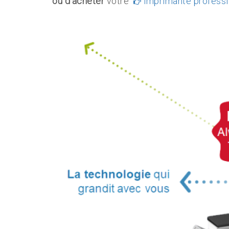
ou d’acheter
votre
imprimante profess