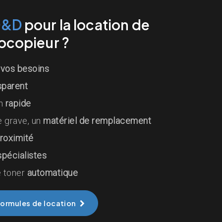
D&D
pour la location de
ocopieur ?
e
vos besoins
sparent
n
rapide
 grave, un
matériel de remplacement
roximité
spécialistes
e toner
automatique
formules de location