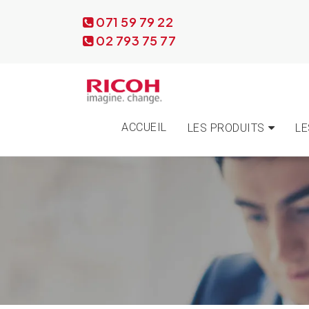
071 59 79 22
02 793 75 77
ACCUEIL
LES PRODUITS
LE