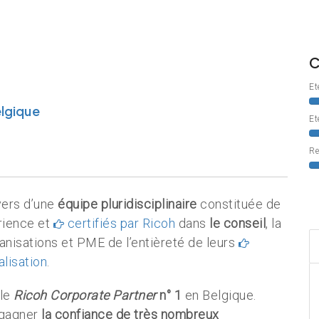
C
Êt
elgique
Êt
Re
vers d’une
équipe pluridisciplinaire
constituée de
ience et
certifiés par Ricoh
dans
le conseil
, la
ganisations et PME de l’entièreté de leurs
alisation
.
 le
Ricoh Corporate Partner
n° 1
en Belgique.
 gagner
la confiance de très nombreux