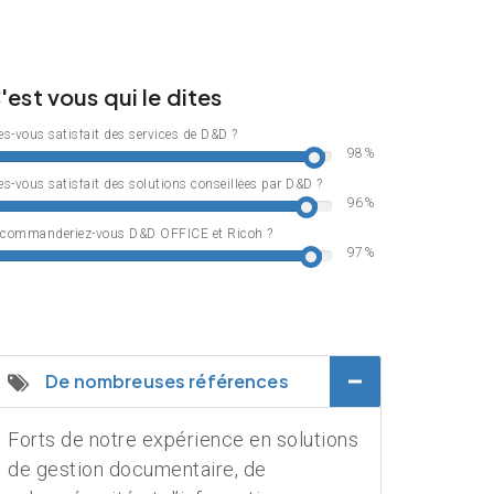
'est vous qui le dites
es-vous satisfait des services de D&D ?
98
es-vous satisfait des solutions conseillées par D&D ?
96
commanderiez-vous D&D OFFICE et Ricoh ?
97
De nombreuses références
Forts de notre expérience en solutions
de gestion documentaire, de