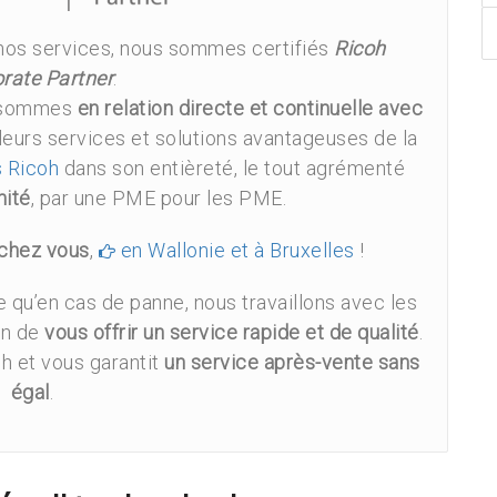
de nos services, nous sommes certifiés
Ricoh
rate Partner
.
s sommes
en relation directe et continuelle avec
lleurs services et solutions avantageuses de la
s Ricoh
dans son entièreté, le tout agrémenté
mité
, par une PME pour les PME.
 chez vous
,
en Wallonie et à Bruxelles
!
e qu’en cas de panne, nous travaillons avec les
in de
vous offrir un service rapide et de qualité
.
oh et vous garantit
un service après-vente sans
égal
.