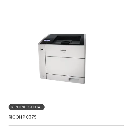
5
RICOH P C375