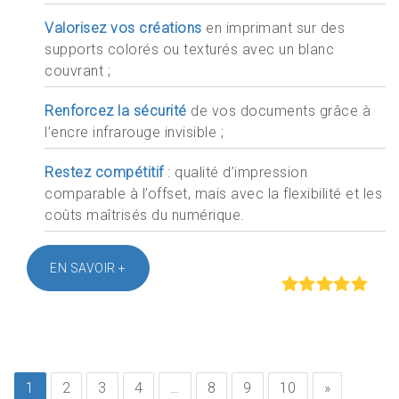
Valorisez vos créations
en imprimant sur des
supports colorés ou texturés avec un blanc
couvrant ;
Renforcez la sécurité
de vos documents grâce à
l’encre infrarouge invisible ;
Restez compétitif
: qualité d’impression
comparable à l’offset, mais avec la flexibilité et les
coûts maîtrisés du numérique.
EN SAVOIR +
Rated
out of
5
1
2
3
4
…
8
9
10
»