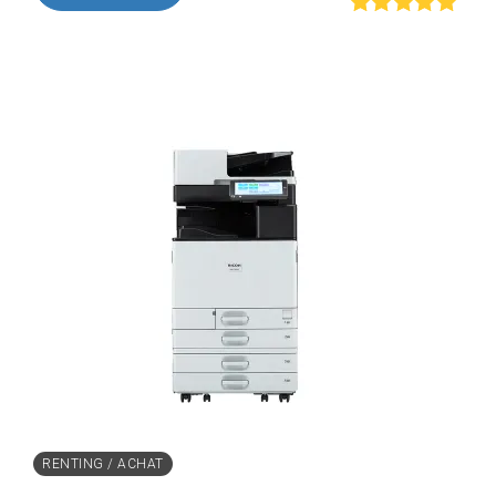
Rated
out of
5