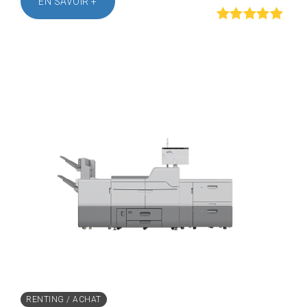
EN SAVOIR +
Rated
out of
5