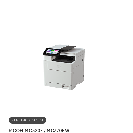
Rated
out of
5
RICOH IM C320F / M C320FW