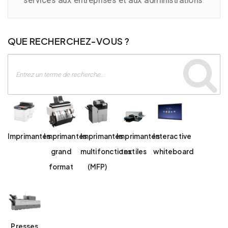
services aux entreprises et aux administrations
.
QUE RECHERCHEZ-VOUS ?
Imprimantes
Imprimantes
Imprimantes
Imprimantes
Interactive
grand
multifonctions
textiles
whiteboard
format
(MFP)
Presses