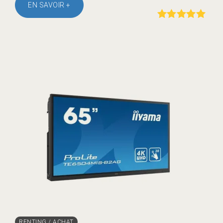
EN SAVOIR +
Rated
out of
5