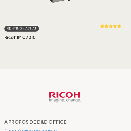
Rated
out
of 5
Ricoh IM C7010
A PROPOS DE D&D OFFICE