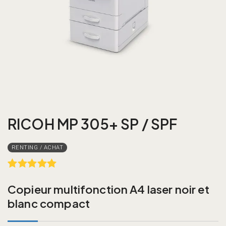
RICOH MP 305+ SP / SPF
Rated
1
5.00
out of 5
Copieur multifonction A4 laser noir et
based on
blanc compact
customer
rating