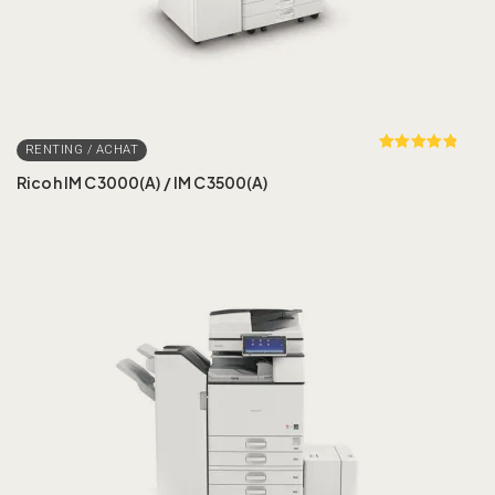
Rated
out
of 5
Ricoh IM C3000(A) / IM C3500(A)