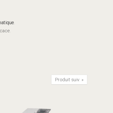
atique
.
icace.
Produit suiv.
»