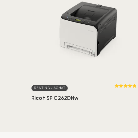
Rated
out
of 5
Ricoh SP C262DNw