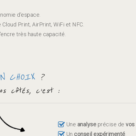
onomie d’espace.
loud Print, AirPrint, WiFi et NFC.
’encre très haute capacité.
ON CHOIX
?
s côtés, c’est :
Une
analyse
précise de
vo
Un
conseil expérimenté
.