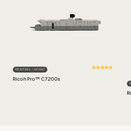
Rated
out
of 5
Ricoh Pro™ C7200s
R