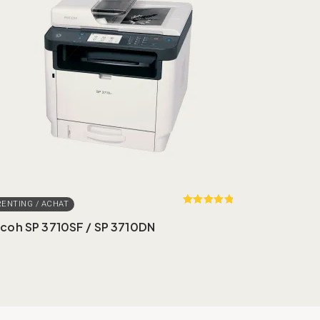
Rated
out
of 5
icoh SP 3710SF / SP 3710DN