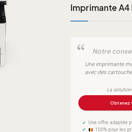
out of 5
Imprimante A4 
based on
customer
rating
Une imprimante mul
avec des cartouches
Obtenez v