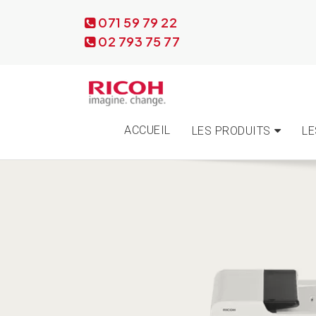
071 59 79 22
02 793 75 77
ACCUEIL
LES PRODUITS
LE