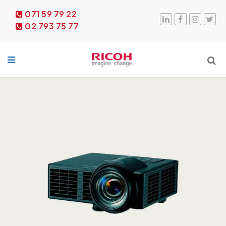
071 59 79 22
02 793 75 77