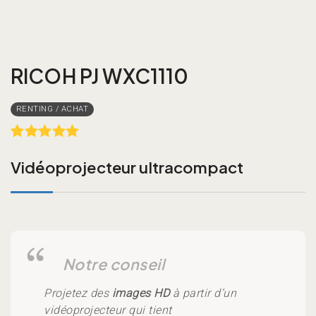
RICOH PJ WXC1110
Rated
1
5.00
out of 5
Vidéoprojecteur ultracompact
based on
customer
rating
Projetez des
images HD
à partir d’un
vidéoprojecteur qui tient