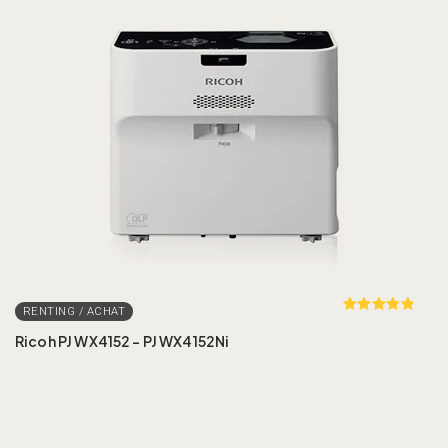
Rated
out
of 5
Ricoh PJ WX4152 – PJ WX4152Ni